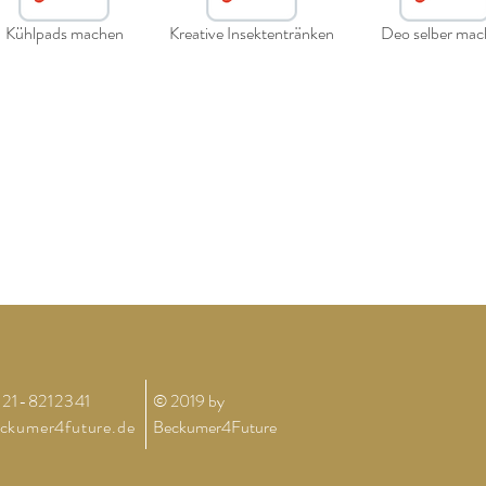
Kühlpads machen
Kreative Insektentränken
Deo selber mac
2521-8212341
© 2019 by
ckumer4future.de
Beckumer4Future